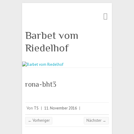
Suche
Barbet vom
Riedelhof
rona-bht3
Von
TS
|
11. November 2016
|
← Vorheriger
Nächster →