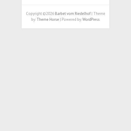
Copyright ©2026
Barbet vom Riedelhof
| Theme
by:
Theme Horse
| Powered by:
WordPress