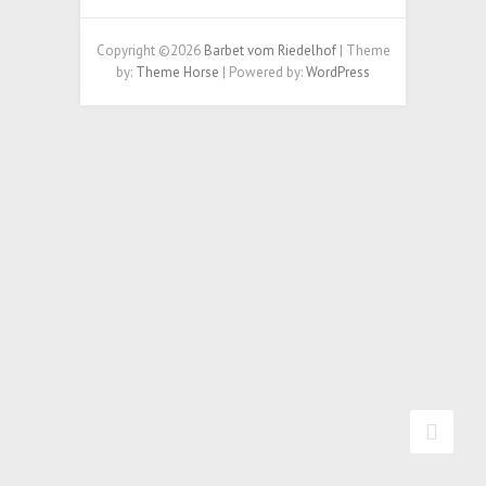
Copyright ©2026
Barbet vom Riedelhof
| Theme
by:
Theme Horse
| Powered by:
WordPress