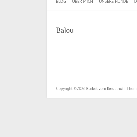
BLOG
ÜBER MICH
UNSERE HUNDE
D
Balou
Copyright ©2026
Barbet vom Riedelhof
| Them