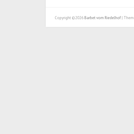
Copyright ©2026
Barbet vom Riedelhof
| Them