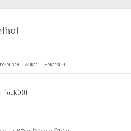
elhof
ECKRÜDEN
WÜRFE
IMPRESSUM
e_look001
e by:
Theme Horse
| Powered by:
WordPress