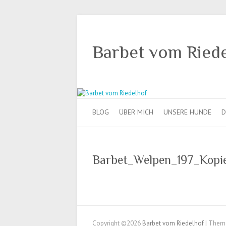
Barbet vom Ried
BLOG
ÜBER MICH
UNSERE HUNDE
D
Barbet_Welpen_197_Kopi
Copyright ©2026
Barbet vom Riedelhof
| Them