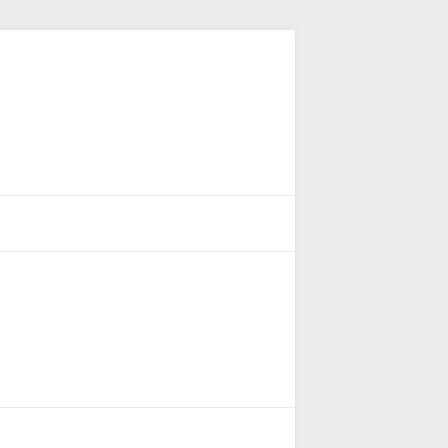
Suche