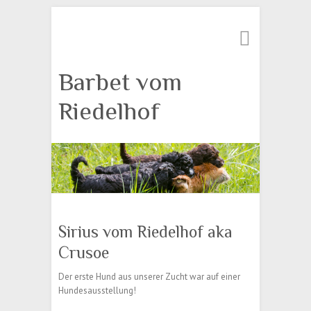
Suche
Barbet vom
Riedelhof
Sirius vom Riedelhof aka
Crusoe
Der erste Hund aus unserer Zucht war auf einer
Hundesausstellung!