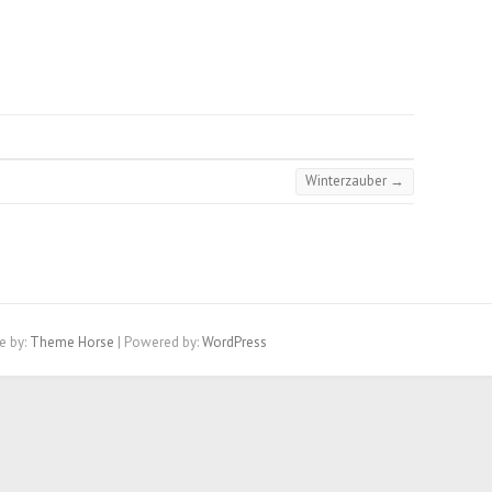
Winterzauber
→
e by:
Theme Horse
| Powered by:
WordPress