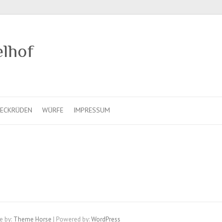
elhof
ECKRÜDEN
WÜRFE
IMPRESSUM
e by:
Theme Horse
| Powered by:
WordPress