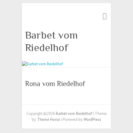
Suche
Barbet vom
Riedelhof
Rona vom Riedelhof
Copyright ©2026
Barbet vom Riedelhof
| Theme
by:
Theme Horse
| Powered by:
WordPress