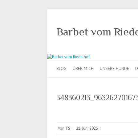
Barbet vom Ried
BLOG
ÜBER MICH
UNSERE HUNDE
D
348360213_96326270167
Von
TS
|
21. Juni 2023
|