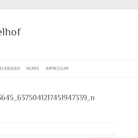
elhof
ECKRÜDEN
WÜRFE
IMPRESSUM
3645_6375041217451947339_n