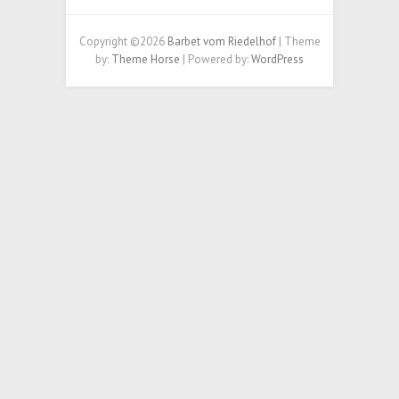
Copyright ©2026
Barbet vom Riedelhof
| Theme
by:
Theme Horse
| Powered by:
WordPress