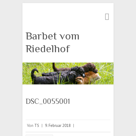
Suche
Barbet vom
Riedelhof
DSC_0055001
Von
TS
|
9. Februar 2018
|