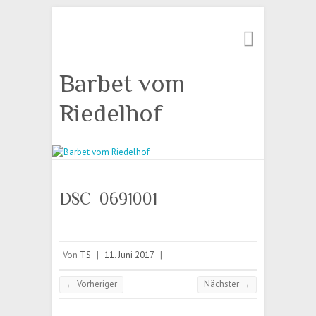
Suche
Barbet vom
Riedelhof
DSC_0691001
Von
TS
|
11. Juni 2017
|
← Vorheriger
Nächster →