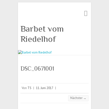
Suche
Barbet vom
Riedelhof
DSC_0671001
Von
TS
|
11. Juni 2017
|
Nächster →