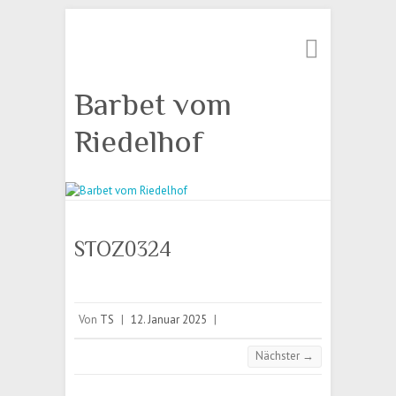
Suche
Barbet vom
Riedelhof
STOZ0324
Von
TS
|
12. Januar 2025
|
Nächster →