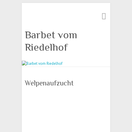
Suche
Barbet vom
Riedelhof
Welpenaufzucht