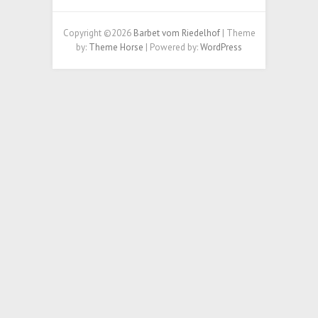
Copyright ©2026
Barbet vom Riedelhof
| Theme
by:
Theme Horse
| Powered by:
WordPress