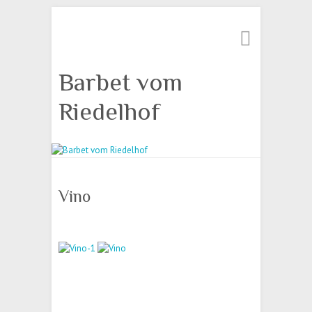
Suche
Barbet vom
Riedelhof
Vino