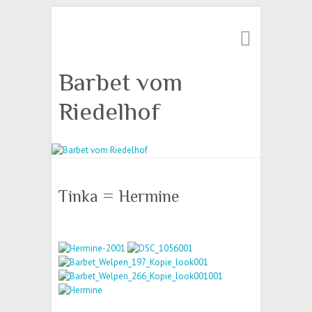
Suche
Barbet vom
Riedelhof
Tinka = Hermine