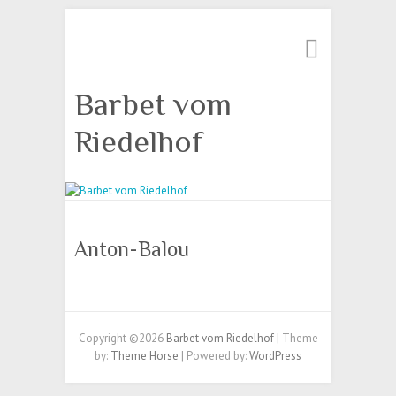
Suche
Barbet vom
Riedelhof
Anton-Balou
Copyright ©2026
Barbet vom Riedelhof
| Theme
by:
Theme Horse
| Powered by:
WordPress